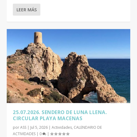
LEER MÁS
25.07.2026. SENDERO DE LUNA LLENA.
CIRCULAR PLAYA MACENAS
por
ASS
|
Jul 5, 2026
|
Actividades
,
CALENDARIO DE
ACTIVIDADES
|
0
|