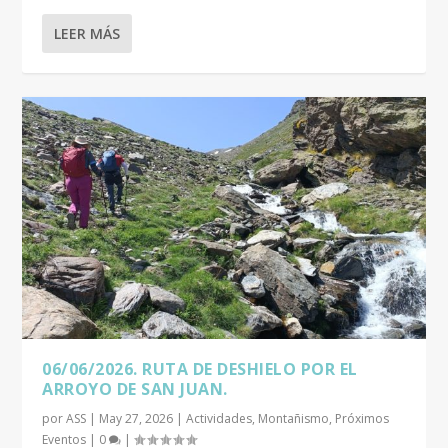
LEER MÁS
06/06/2026. RUTA DE DESHIELO POR EL
ARROYO DE SAN JUAN.
por
ASS
|
May 27, 2026
|
Actividades
,
Montañismo
,
Próximos
Eventos
|
0
|