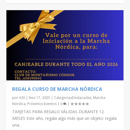
REGALA CURSO DE MARCHA NÓRDICA
por
ASS
|
Nov 17, 2025
|
CategoriasDestacadas
,
Marcha
Nórdica
,
Próximos Eventos
|
0
|
TARJETAS PARA REGALO VÁLIDAS DURANTE 12
MESES Este año, regala algo más que un objeto: regala
una...