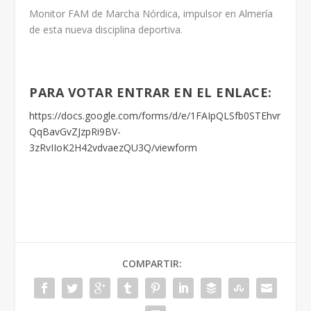
Monitor FAM de Marcha Nórdica, impulsor en Almería
de esta nueva disciplina deportiva.
PARA VOTAR ENTRAR EN EL ENLACE:
https://docs.google.com/forms/d/e/1FAIpQLSfb0STEhvr
QqBavGvZJzpRi9BV-
3zRvIIoK2H42vdvaezQU3Q/viewform
COMPARTIR: