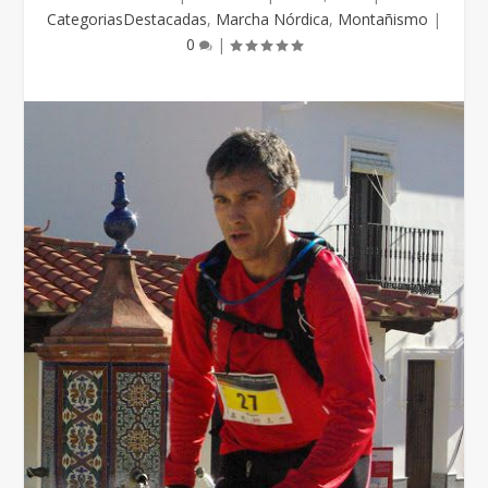
CategoriasDestacadas
,
Marcha Nórdica
,
Montañismo
|
0
|