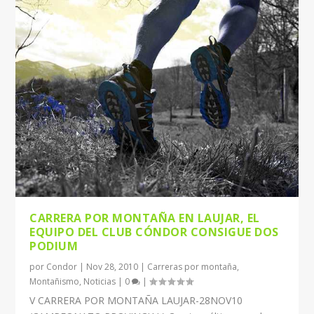
CARRERA POR MONTAÑA EN LAUJAR, EL
EQUIPO DEL CLUB CÓNDOR CONSIGUE DOS
PODIUM
por
Condor
|
Nov 28, 2010
|
Carreras por montaña
,
Montañismo
,
Noticias
|
0
|
V CARRERA POR MONTAÑA LAUJAR-28NOV10