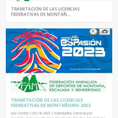
TRAMITACIÓN DE LAS LICENCIAS
FEDERATIVAS DE MONTAÑ...
TRAMITACIÓN DE LAS LICENCIAS
EL EQUIPO DE CARRERAS POR MONTAÑA DE
FEDERATIVAS DE MONTAÑ...
CÓNDOR EN LA ...
TRAMITACIÓN DE LAS LICENCIAS
FEDERATIVAS DE MONTAÑISMO 2023
por
Condor
|
Dic 18, 2022
|
Actividades
,
Carreras por