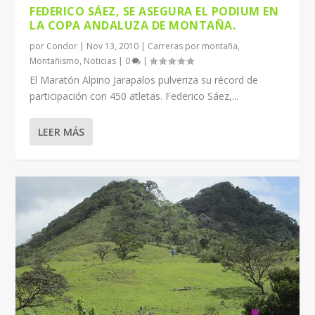
FEDERICO SÁEZ, SE ASEGURA EL PODIUM EN
LA COPA ANDALUZA DE MONTAÑA.
por
Condor
|
Nov 13, 2010
|
Carreras por montaña
,
Montañismo
,
Noticias
|
0
|
El Maratón Alpino Jarapalos pulveriza su récord de
participación con 450 atletas. Federico Sáez,...
LEER MÁS