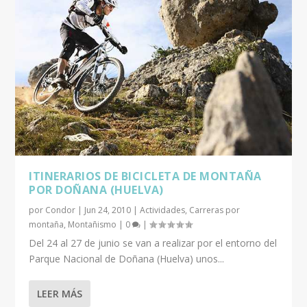
ITINERARIOS DE BICICLETA DE MONTAÑA
POR DOÑANA (HUELVA)
por
Condor
|
Jun 24, 2010
|
Actividades
,
Carreras por
montaña
,
Montañismo
|
0
|
Del 24 al 27 de junio se van a realizar por el entorno del
Parque Nacional de Doñana (Huelva) unos...
LEER MÁS