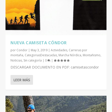
NUEVA CAMISETA CÓNDOR
por
Condor
|
May 3, 2019
|
Actividades
,
Carreras por
montaña
,
CategoriasDestacadas
,
Marcha Nórdica
,
Montañismo
,
Noticias
,
Sin categoría
|
0
|
DESCARGAR DOCUMENTO EN PDF: camisetascondor
LEER MÁS