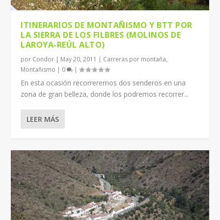
ITINERARIOS DE MONTAÑISMO Y BTT POR
LA SIERRA DE LOS FILBRES (MOLINOS DE
LAROYA-REÚL ALTO)
por
Condor
|
May 20, 2011
|
Carreras por montaña
,
Montañismo
|
0
|
En esta ocasión recorreremos dos senderos en una
zona de gran belleza, donde los podremos recorrer...
LEER MÁS