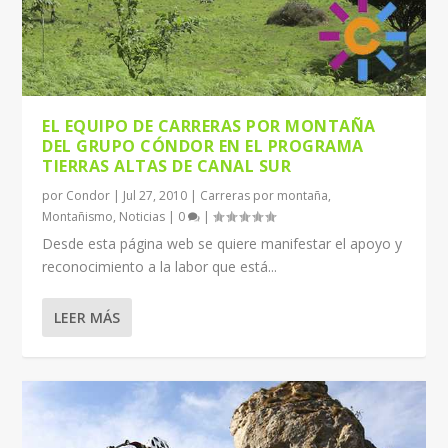
EL EQUIPO DE CARRERAS POR MONTAÑA
DEL GRUPO CÓNDOR EN EL PROGRAMA
TIERRAS ALTAS DE CANAL SUR
por
Condor
|
Jul 27, 2010
|
Carreras por montaña
,
Montañismo
,
Noticias
|
0
|
Desde esta página web se quiere manifestar el apoyo y
reconocimiento a la labor que está...
LEER MÁS