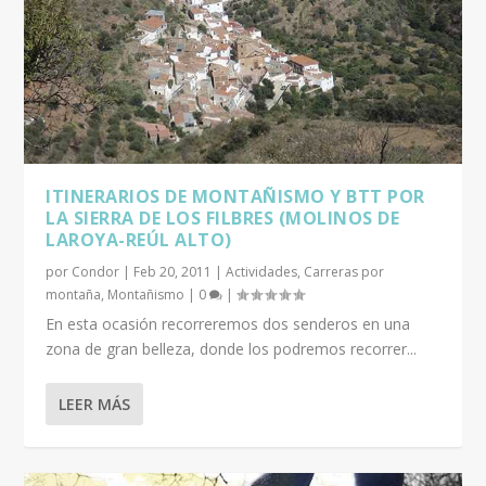
ITINERARIOS DE MONTAÑISMO Y BTT POR
LA SIERRA DE LOS FILBRES (MOLINOS DE
LAROYA-REÚL ALTO)
por
Condor
|
Feb 20, 2011
|
Actividades
,
Carreras por
montaña
,
Montañismo
|
0
|
En esta ocasión recorreremos dos senderos en una
zona de gran belleza, donde los podremos recorrer...
LEER MÁS