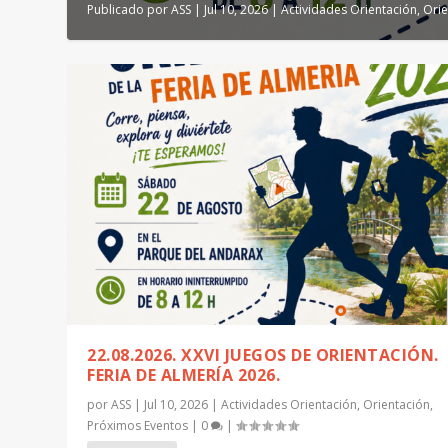
Publicado por
ASS
|
Jul 10, 2026
|
Actividades Orientación
,
Orie
22.08.2026. XXVI JUEGOS DE ORIENTACIÓN.
FERIA DE ALMERÍA 2026.
por
ASS
|
Jul 10, 2026
|
Actividades Orientación
,
Orientación
,
Próximos Eventos
|
0
|