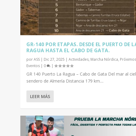
GR-140 POR ETAPAS. DESDE EL PUERTO DE L
RAGUA HASTA EL CABO DE GATA.
por
ASS
|
Dic 27, 2025
|
Actividades
,
Marcha Nórdica
,
Próximo
Eventos
|
0
|
GR 140 Puerto La Ragua – Cabo de Gata Del mar al ciel
sendero de Almería Distancia 179 km....
LEER MÁS