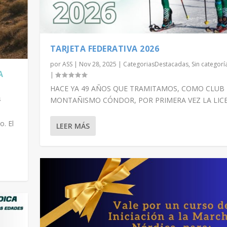
TARJETA FEDERATIVA 2026
por
ASS
|
Nov 28, 2025
|
CategoriasDestacadas
,
Sin categorí
A
|
HACE YA 49 AÑOS QUE TRAMITAMOS, COMO CLUB
s
MONTAÑISMO CÓNDOR, POR PRIMERA VEZ LA LICEN
o. El
LEER MÁS