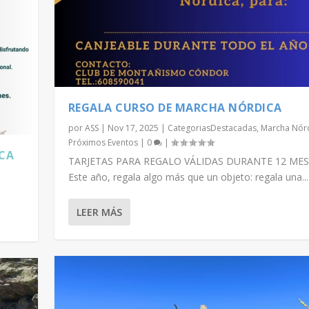
REGALA CURSO DE MARCHA NÓRDICA
por
ASS
|
Nov 17, 2025
|
CategoriasDestacadas
,
Marcha Nór
Próximos Eventos
|
0
|
ICA
TARJETAS PARA REGALO VÁLIDAS DURANTE 12 MES
Este año, regala algo más que un objeto: regala una...
LEER MÁS