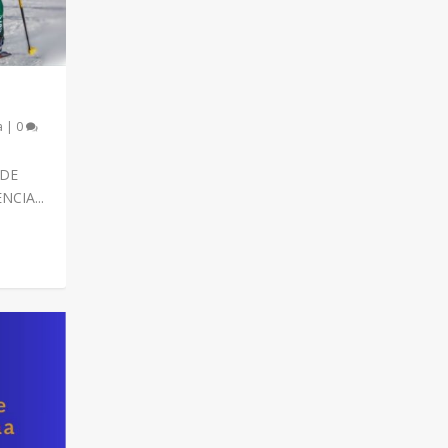
a
|
0
 DE
CIA...