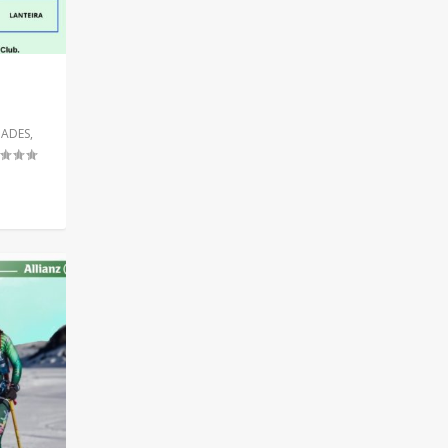
DADES
,