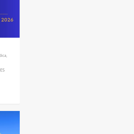
dica
,
ES