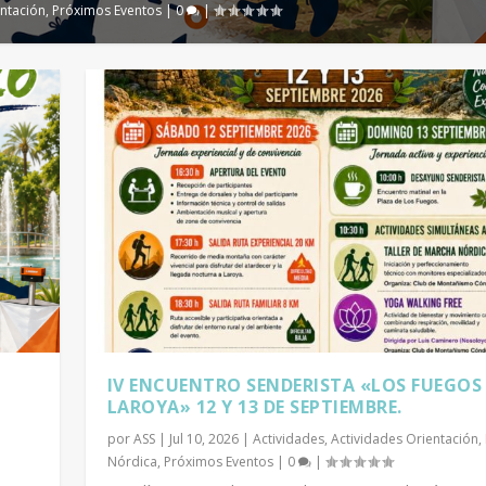
ntación
,
Próximos Eventos
|
0
|
IV ENCUENTRO SENDERISTA «LOS FUEGOS
LAROYA» 12 Y 13 DE SEPTIEMBRE.
por
ASS
|
Jul 10, 2026
|
Actividades
,
Actividades Orientación
,
Nórdica
,
Próximos Eventos
|
0
|