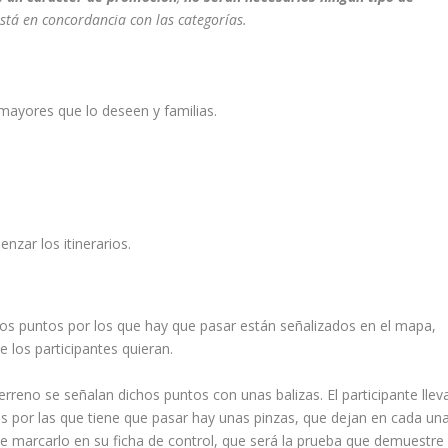
 está en concordancia con las categorías.
 mayores que lo deseen y familias.
nzar los itinerarios.
 Los puntos por los que hay que pasar están señalizados en el mapa,
 los participantes quieran.
terreno se señalan dichos puntos con unas balizas. El participante llev
zas por las que tiene que pasar hay unas pinzas, que dejan en cada un
que marcarlo en su ficha de control, que será la prueba que demuestre