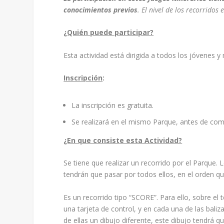
conocimientos previos
. El nivel de los recorridos
¿Quién puede participar?
Esta actividad está dirigida a todos los jóvenes y
Inscripción
:
La inscripción es gratuita.
Se realizará en el mismo Parque, antes de come
¿En que consiste esta Actividad?
Se tiene que realizar un recorrido por el Parque.
tendrán que pasar por todos ellos, en el orden que
Es un recorrido tipo “SCORE”. Para ello, sobre el 
una tarjeta de control, y en cada una de las bali
de ellas un dibujo diferente, este dibujo tendrá 