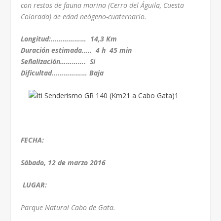
con restos de fauna marina (Cerro del Águila, Cuesta
Colorada) de edad neógeno-cuaternario.
Longitud:………………
14,3 Km
Duración estimada….. 4 h 45 min
Señalización…………. Si
Dificultad……………… Baja
FECHA:
Sábado, 12 de marzo 2016
LUGAR:
Parque Natural Cabo de Gata.