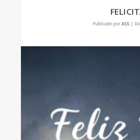
FELICI
Publicado por
ASS
|
Di