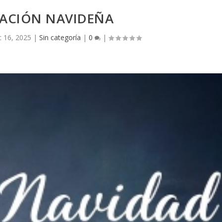
TACIÓN NAVIDEÑA
c 16, 2025
|
Sin categoría
|
0
|