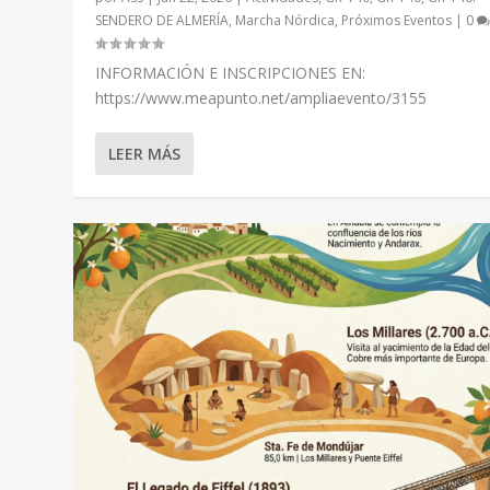
SENDERO DE ALMERÍA
,
Marcha Nórdica
,
Próximos Eventos
|
0
INFORMACIÓN E INSCRIPCIONES EN:
https://www.meapunto.net/ampliaevento/3155
07.03.2026 GR-140 ETAPA 3. LAUJA
Publicado por
ASS
|
Ene 30, 2026
|
CategoriasDestacadas
,
GR-
LEER MÁS