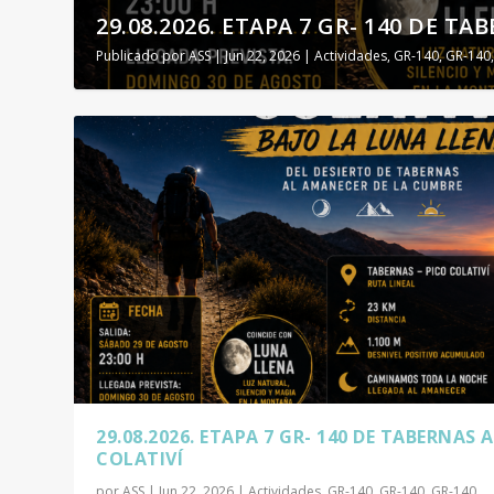
29.08.2026. ETAPA 7 GR- 140 DE TA
Publicado por
ASS
|
Jun 22, 2026
|
Actividades
,
GR-140
,
GR-140
29.08.2026. ETAPA 7 GR- 140 DE TABERNAS 
COLATIVÍ
por
ASS
|
Jun 22, 2026
|
Actividades
,
GR-140
,
GR-140
,
GR-140.