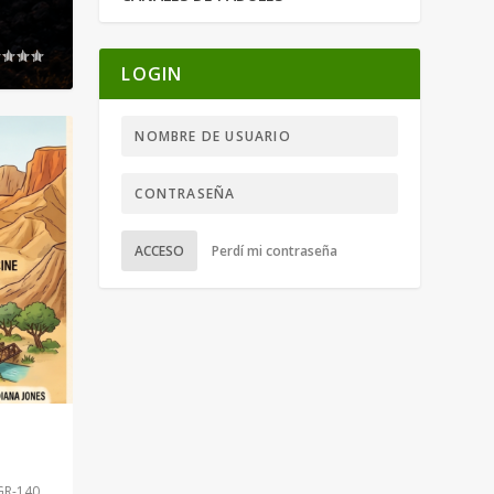
LOGIN
ACCESO
Perdí mi contraseña
GR-140
,