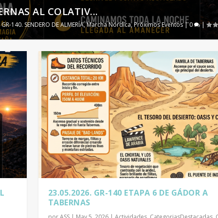
BERNAS AL COLATIV...
,
GR-140. SENDERO DE ALMERÍA
,
Marcha Nórdica
,
Próximos Eventos
|
0
|
AL
23.05.2026. GR-140 ETAPA 6 DE GÁDOR A
TABERNAS
por
ASS
|
May 5, 2026
|
Actividades
,
CategoriasDestacadas
,