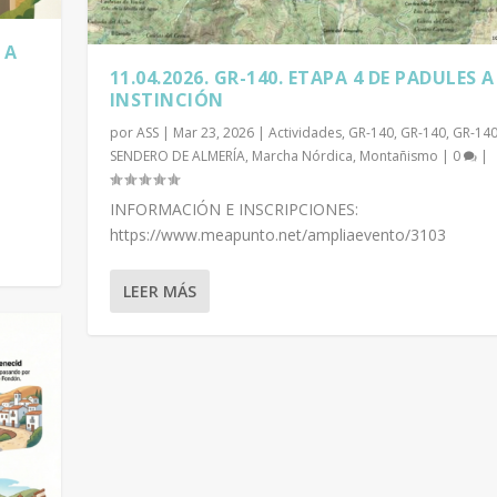
 A
11.04.2026. GR-140. ETAPA 4 DE PADULES A
INSTINCIÓN
por
ASS
|
Mar 23, 2026
|
Actividades
,
GR-140
,
GR-140
,
GR-140
SENDERO DE ALMERÍA
,
Marcha Nórdica
,
Montañismo
|
0
|
INFORMACIÓN E INSCRIPCIONES:
https://www.meapunto.net/ampliaevento/3103
LEER MÁS