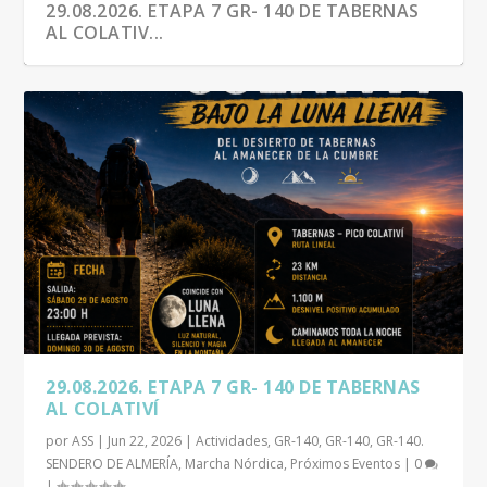
29.08.2026. ETAPA 7 GR- 140 DE TABERNAS
AL COLATIV...
29.08.2026. ETAPA 7 GR- 140 DE TABERNAS
AL COLATIVÍ
por
ASS
|
Jun 22, 2026
|
Actividades
,
GR-140
,
GR-140
,
GR-140.
SENDERO DE ALMERÍA
,
Marcha Nórdica
,
Próximos Eventos
|
0
|