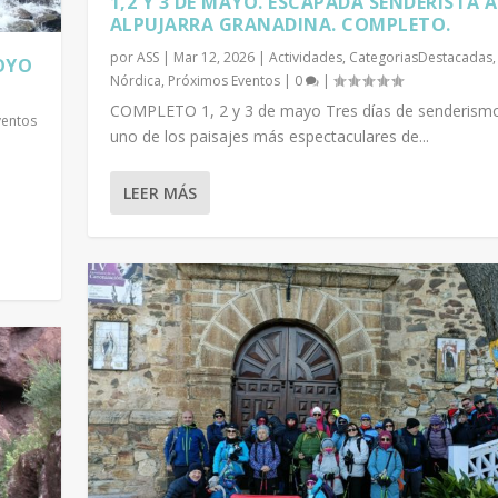
1,2 Y 3 DE MAYO. ESCAPADA SENDERISTA A
ALPUJARRA GRANADINA. COMPLETO.
por
ASS
|
Mar 12, 2026
|
Actividades
,
CategoriasDestacadas
ROYO
Nórdica
,
Próximos Eventos
|
0
|
COMPLETO 1, 2 y 3 de mayo Tres días de senderism
ventos
uno de los paisajes más espectaculares de...
LEER MÁS