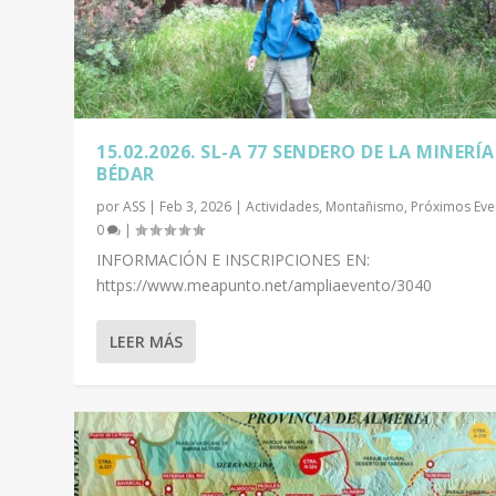
15.02.2026. SL-A 77 SENDERO DE LA MINERÍA
BÉDAR
por
ASS
|
Feb 3, 2026
|
Actividades
,
Montañismo
,
Próximos Eve
0
|
INFORMACIÓN E INSCRIPCIONES EN:
https://www.meapunto.net/ampliaevento/3040
LEER MÁS