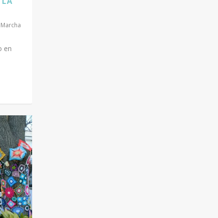
 LA
,
Marcha
o en