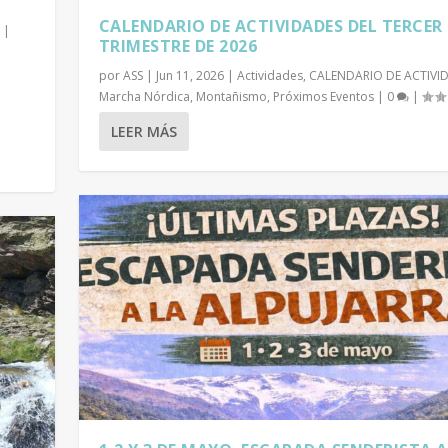
CALENDARIO DE ACTIVIDADES DEL TERCER
|
TRIMESTRE DE 2026
por
ASS
|
Jun 11, 2026
|
Actividades
,
CALENDARIO DE ACTIVI
Marcha Nórdica
,
Montañismo
,
Próximos Eventos
|
0
|
LEER MÁS