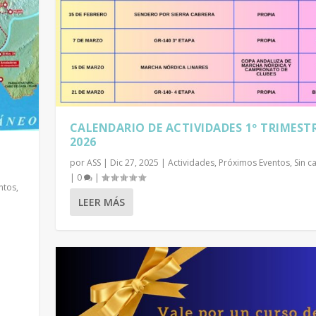
CALENDARIO DE ACTIVIDADES 1º TRIMEST
2026
por
ASS
|
Dic 27, 2025
|
Actividades
,
Próximos Eventos
,
Sin c
|
0
|
ntos
,
LEER MÁS