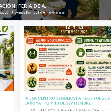
CIÓN. FERIA DE A...
ntación
,
Próximos Eventos
|
0
|
IV ENCUENTRO SENDERISTA «LOS FUEGOS
LAROYA» 12 Y 13 DE SEPTIEMBRE.
por
ASS
|
Jul 10, 2026
|
Actividades
,
Actividades Orientación
,