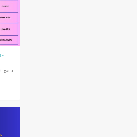
RE
ategoría