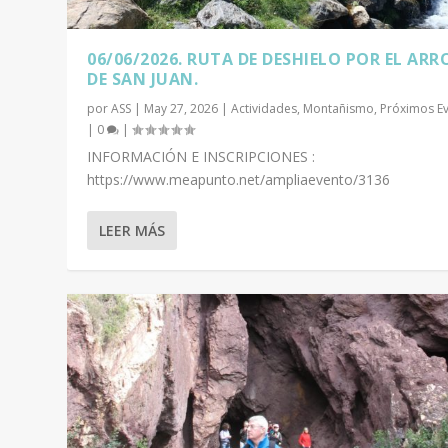
06/06/2026. RUTA DE DESHIELO POR EL AR
DE SAN JUAN.
por
ASS
|
May 27, 2026
|
Actividades
,
Montañismo
,
Próximos E
|
0
|
INFORMACIÓN E INSCRIPCIONES :
https://www.meapunto.net/ampliaevento/3136
LEER MÁS