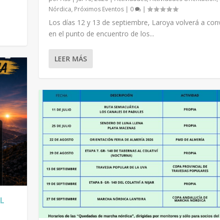
Nórdica
,
Próximos Eventos
|
0
|
Los días 12 y 13 de septiembre, Laroya volverá a conv
en el punto de encuentro de los...
EGOS DE LAROYA» 12 ...
BERNAS AL COLATIV...
ERCER TRIMESTRE DE ...
 MINERÍA DE BÉDAR...
: BAYÁRCAL-PATERNA...
LEER MÁS
ntación
 ACTIVIDADES
óximos Eventos
róximos Eventos
,
GR-140. SENDERO DE ALMERÍA
,
Marcha Nórdica
,
Marcha Nórdica
|
|
0
0
|
|
,
Próximos Eventos
,
,
Marcha Nórdica
Montañismo
|
,
0
Próximos Eventos
,
Próximos Eventos
|
|
0
|
0
|
|
AL