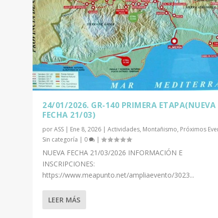
24/01/2026. GR-140 PRIMERA ETAPA(NUEVA
FECHA 21/03)
por
ASS
|
Ene 8, 2026
|
Actividades
,
Montañismo
,
Próximos Eve
Sin categoría
|
0
|
NUEVA FECHA 21/03/2026 INFORMACIÓN E
INSCRIPCIONES:
https://www.meapunto.net/ampliaevento/3023...
LEER MÁS