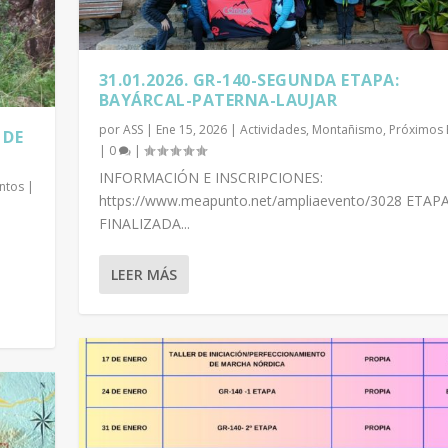
31.01.2026. GR-140-SEGUNDA ETAPA:
BAYÁRCAL-PATERNA-LAUJAR
por
ASS
|
Ene 15, 2026
|
Actividades
,
Montañismo
,
Próximos 
 DE
|
0
|
INFORMACIÓN E INSCRIPCIONES:
ntos
|
https://www.meapunto.net/ampliaevento/3028 ETAP
FINALIZADA...
LEER MÁS