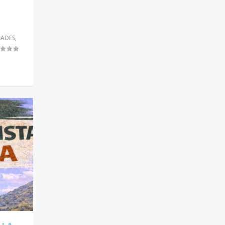
DADES
,