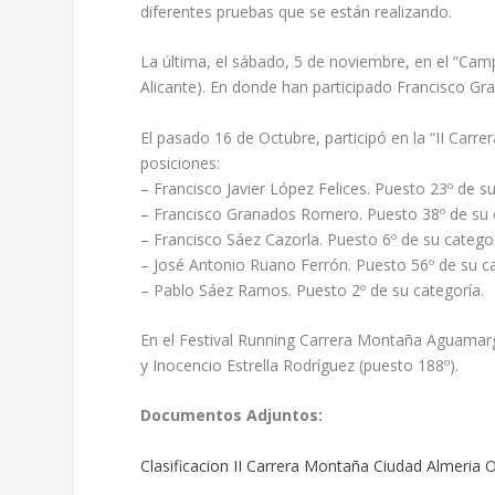
diferentes pruebas que se están realizando.
La última, el sábado, 5 de noviembre, en el “Cam
Alicante). En donde han participado Francisco G
El pasado 16 de Octubre, participó en la “II Carr
posiciones:
– Francisco Javier López Felices. Puesto 23º de su
– Francisco Granados Romero. Puesto 38º de su 
– Francisco Sáez Cazorla. Puesto 6º de su categor
– José Antonio Ruano Ferrón. Puesto 56º de su ca
– Pablo Sáez Ramos. Puesto 2º de su categoría.
En el Festival Running Carrera Montaña Aguamar
y Inocencio Estrella Rodríguez (puesto 188º).
Documentos Adjuntos:
Clasificacion II Carrera Montaña Ciudad Almeria 