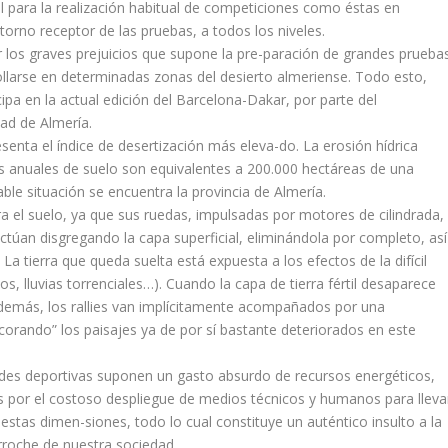
al para la realización habitual de competiciones como éstas en
torno receptor de las pruebas, a todos los niveles.
los graves prejuicios que supone la pre-paración de grandes prueba
ollarse en determinadas zonas del desierto almeriense. Todo esto,
cipa en la actual edición del Barcelona-Dakar, por parte del
ad de Almería.
enta el índice de desertización más eleva-do. La erosión hídrica
idas anuales de suelo son equivalentes a 200.000 hectáreas de una
le situación se encuentra la provincia de Almería.
ra el suelo, ya que sus ruedas, impulsadas por motores de cilindrada,
ctúan disgregando la capa superficial, eliminándola por completo, así
a tierra que queda suelta está expuesta a los efectos de la difícil
os, lluvias torrenciales…). Cuando la capa de tierra fértil desaparece
Además, los rallies van implícitamente acompañados por una
orando” los paisajes ya de por sí bastante deteriorados en este
idades deportivas suponen un gasto absurdo de recursos energéticos,
 por el costoso despliegue de medios técnicos y humanos para lleva
estas dimen-siones, todo lo cual constituye un auténtico insulto a la
roche de nuestra sociedad.