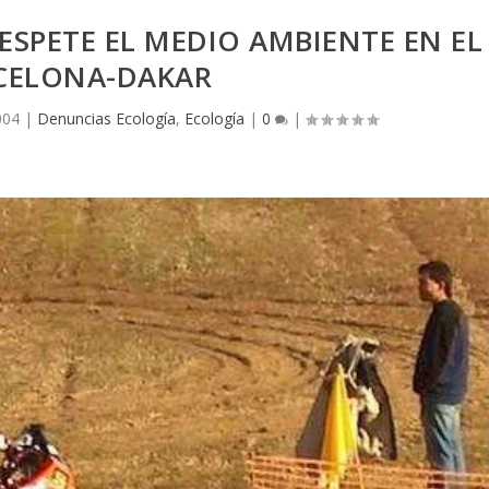
ESPETE EL MEDIO AMBIENTE EN EL
CELONA-DAKAR
004
|
Denuncias Ecología
,
Ecología
|
0
|