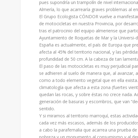
pues supondría un trampolín de nivel internacion
Almería, lo que acarrearía graves problemas al en
El Grupo Ecologista CÓNDOR vuelve a manifestar 
de motocicletas en nuestra Provincia, por desarr
tras el patrocinio del equipo almeriense que parti
Ayuntamiento de Roquetas de Mar y la Universi-d
España es actualmente, el país de Europa que pres
afecta al 45% del territorio nacional, y las pérd
profundidad de 50 cm. A la cabeza de tan lamentab
El paso de las motocicletas es muy perjudicial pa
se adhieren al suelo de manera que, al avanzar, a
como a todo elemento vegetal que en ella exista. L
climatología que afecta a esta zona (fuertes vient
quedan las rocas, y sobre éstas no crece nada. 
generación de basuras y escombros, que van “dec
sentido.
Y si miramos al territorio marroquí, estas activ
cada vez más escasos, además de los producidos
a cabo la parafernalia que acarrea una prueba de 
pobreza y un monumento al consumismo y al der