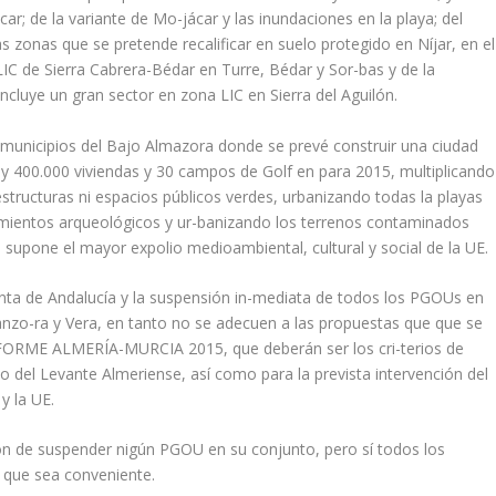
ar; de la variante de Mo-jácar y las inundaciones en la playa; del
s zonas que se pretende recalificar en suelo protegido en Níjar, en el
LIC de Sierra Cabrera-Bédar en Turre, Bédar y Sor-bas y de la
ncluye un gran sector en zona LIC en Sierra del Aguilón.
os municipios del Bajo Almazora donde se prevé construir una ciudad
y 400.000 viviendas y 30 campos de Golf en para 2015, multiplicando
aestructuras ni espacios públicos verdes, urbanizando todas la playas
imientos arqueológicos y ur-banizando los terrenos contaminados
supone el mayor expolio medioambiental, cultural y social de la UE.
Junta de Andalucía y la suspensión in-mediata de todos los PGOUs en
manzo-ra y Vera, en tanto no se adecuen a las propuestas que que se
ORME ALMERÍA-MURCIA 2015, que deberán ser los cri-terios de
io del Levante Almeriense, así como para la prevista intervención del
y la UE.
ón de suspender nigún PGOU en su conjunto, pero sí todos los
 que sea conveniente.