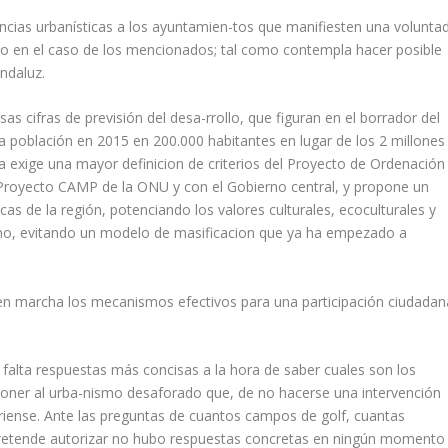
ncias urbanísticas a los ayuntamien-tos que manifiesten una volunta
o en el caso de los mencionados; tal como contempla hacer posible
andaluz.
as cifras de previsión del desa-rrollo, que figuran en el borrador del
a población en 2015 en 200.000 habitantes en lugar de los 2 millones
 exige una mayor definicion de criterios del Proyecto de Ordenación
o Proyecto CAMP de la ONU y con el Gobierno central, y propone un
as de la región, potenciando los valores culturales, ecoculturales y
ismo, evitando un modelo de masificacion que ya ha empezado a
en marcha los mecanismos efectivos para una participación ciudadan
alta respuestas más concisas a la hora de saber cuales son los
 poner al urba-nismo desaforado que, de no hacerse una intervención
riense. Ante las preguntas de cuantos campos de golf, cuantas
 pretende autorizar no hubo respuestas concretas en ningún momento