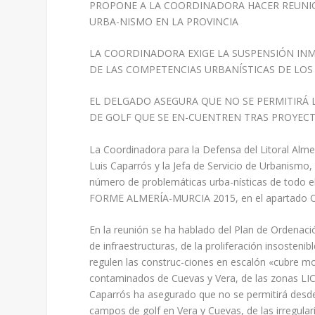
PROPONE A LA COORDINADORA HACER REUNIO
URBA-NISMO EN LA PROVINCIA
LA COORDINADORA EXIGE LA SUSPENSIÓN INME
DE LAS COMPETENCIAS URBANÍSTICAS DE LO
EL DELGADO ASEGURA QUE NO SE PERMITIRÁ
DE GOLF QUE SE EN-CUENTREN TRAS PROYEC
La Coordinadora para la Defensa del Litoral Alm
Luis Caparrós y la Jefa de Servicio de Urbanism
número de problemáticas urba-nísticas de todo el 
FORME ALMERÍA-MURCIA 2015, en el apartado
En la reunión se ha hablado del Plan de Ordenaci
de infraestructuras, de la proliferación insosteni
regulen las construc-ciones en escalón «cubre mo
contaminados de Cuevas y Vera, de las zonas LIC 
Caparrós ha asegurado que no se permitirá desde l
campos de golf en Vera y Cuevas, de las irregular