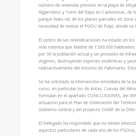
número de viviendas previsto en la playa de Mojác
Algarrobico y Torre del Rayo en Carboneras, de la
parque Natu-ral, de los planes parciales en zona 
necesidad de revisar el PGOU de Pulpí, donde se i
El centro de las reivindicaciones ha estado en l
más extensa que Madrid de 1.500.000 habitantes 
por 30 la población actual y sin previsión de infr
vírgenes, destruyendo especies endémicas y yac
radioactivamente del entorno de Palomares. Esto 
Se ha solicitado la intervención inmediata de la 
curso, en particular los de Antas, Cuevas del Al
formulan en el apartado CONCLUSIONES, del INF
actuación para el Plan de Ordenación del Territor
Gobierno central y del proyecto CAMP de la ONU 
El Delegado ha respondido que no tienen intenci
aspectos particulares de cada uno de los PGOUs,