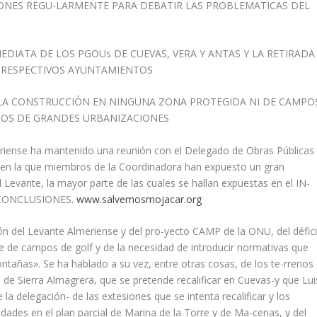
NES REGU-LARMENTE PARA DEBATIR LAS PROBLEMATICAS DEL
DIATA DE LOS PGOUs DE CUEVAS, VERA Y ANTAS Y LA RETIRADA
S RESPECTIVOS AYUNTAMIENTOS
 LA CONSTRUCCIÓN EN NINGUNA ZONA PROTEGIDA NI DE CAMPO
TOS DE GRANDES URBANIZACIONES
eriense ha mantenido una reunión con el Delegado de Obras Públicas
o, en la que miembros de la Coordinadora han expuesto un gran
Levante, la mayor parte de las cuales se hallan expuestas en el IN-
 CONCLUSIONES.
www.salvemosmojacar.org
ón del Levante Almeriense y del pro-yecto CAMP de la ONU, del défici
ble de campos de golf y de la necesidad de introducir normativas que
ntañas». Se ha hablado a su vez, entre otras cosas, de los te-rrenos
de Sierra Almagrera, que se pretende recalificar en Cuevas-y que Lui
a delegación- de las extesiones que se intenta recalificar y los
idades en el plan parcial de Marina de la Torre y de Ma-cenas, y del