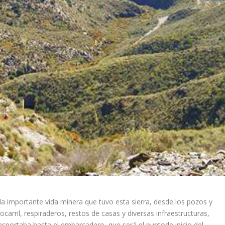
la importante vida minera que tuvo esta sierra, desde los pozos y
rocarril, respiraderos, restos de casas y diversas infraestructuras,
ansportaba hasta el embarcadero, que será el puntode inicio del