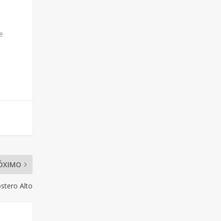
e
ÓXIMO
ostero Alto