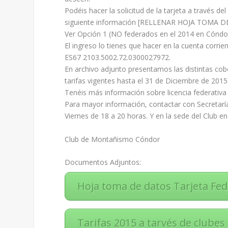
Podéis hacer la solicitud de la tarjeta a través de
siguiente información [RELLENAR HOJA TOMA 
Ver Opción 1 (NO federados en el 2014 en Cóndor
El ingreso lo tienes que hacer en la cuenta corr
ES67 2103.5002.72.0300027972.
En archivo adjunto presentamos las distintas cobe
tarifas vigentes hasta el 31 de Diciembre de 2015
Tenéis más información sobre licencia federativa
Para mayor información, contactar con Secretaría
Viernes de 18 a 20 horas. Y en la sede del Club en
Club de Montañismo Cóndor
Documentos Adjuntos:
Hoja toma de datos Tarjeta Fe
Tarifas 2015 a tarvés de clube