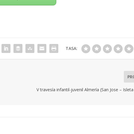
TASA:
PR
V travesía infantil-juvenil Almería (San Jose – Islet