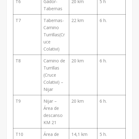
T6
Gádor-
20 km
5 h
Tabernas
T7
Tabernas-
22 km
6 h.
Camino
Turrillas(Cr
uce
Colativi)
T8
Camino de
20 km
6 h.
Turrillas
(Cruce
Colativi) –
Nijar
T9
Nijar –
20 km
6 h.
Área de
descanso
KM 21
T10
Área de
14,1 km
5 h.