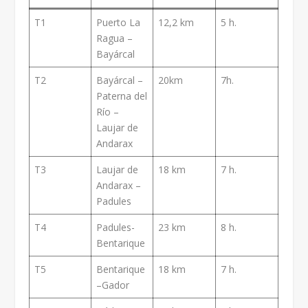
T1
Puerto La
12,2 km
5 h.
Ragua –
Bayárcal
T2
Bayárcal –
20km
7h.
Paterna del
Río –
Laujar de
Andarax
T3
Laujar de
18 km
7 h.
Andarax –
Padules
T4
Padules-
23 km
8 h.
Bentarique
T5
Bentarique
18 km
7 h.
–Gador